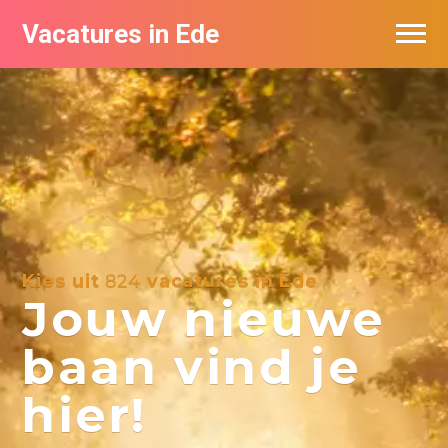
Vacatures in Ede
Vacatures bij bedrijven in Ede
Kies uit
824
vacatures in Ede
Jouw nieuwe
baan vind je
hier!