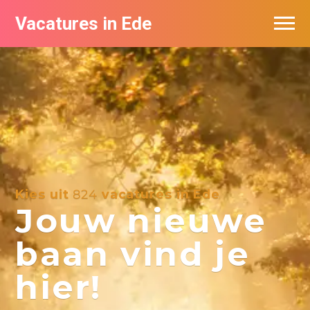
Vacatures in Ede
Vacatures bij bedrijven in Ede
Kies uit
824
vacatures in Ede
Jouw nieuwe
baan vind je
hier!