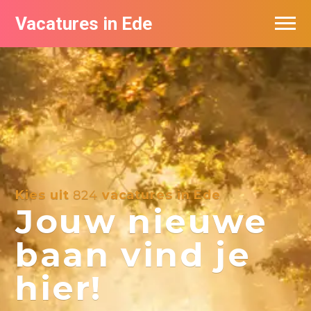
Vacatures in Ede
Vacatures bij bedrijven in Ede
Kies uit
824
vacatures in Ede
Jouw nieuwe
baan vind je
hier!