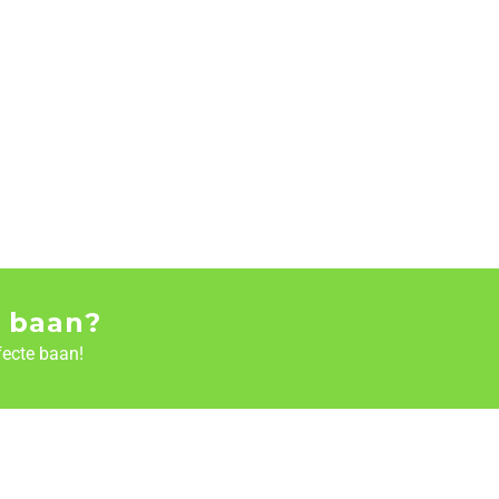
 baan?
fecte baan!