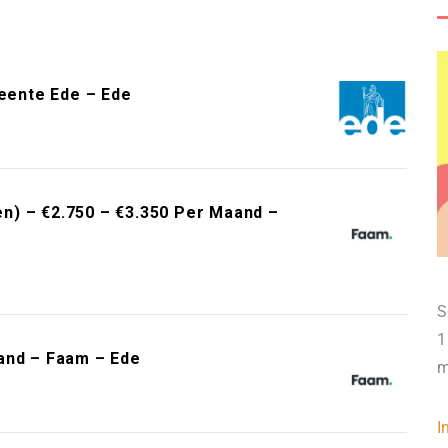
meente Ede – Ede
n) – €2.750 – €3.350 Per Maand –
S
1
and – Faam – Ede
m
I