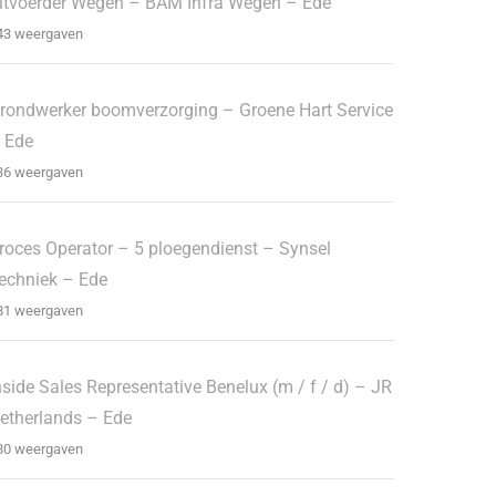
itvoerder Wegen – BAM Infra Wegen – Ede
43 weergaven
rondwerker boomverzorging – Groene Hart Service
 Ede
36 weergaven
roces Operator – 5 ploegendienst – Synsel
echniek – Ede
81 weergaven
nside Sales Representative Benelux (m / f / d) – JR
etherlands – Ede
80 weergaven