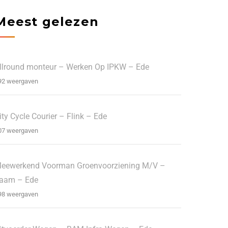
Meest gelezen
llround monteur – Werken Op IPKW – Ede
92 weergaven
ity Cycle Courier – Flink – Ede
07 weergaven
eewerkend Voorman Groenvoorziening M/V –
aam – Ede
98 weergaven