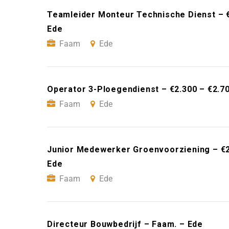
Teamleider Monteur Technische Dienst – 
Ede
Faam
Ede
Operator 3-Ploegendienst – €2.300 – €2.7
Faam
Ede
Junior Medewerker Groenvoorziening – €2
Ede
Faam
Ede
Directeur Bouwbedrijf – Faam. – Ede