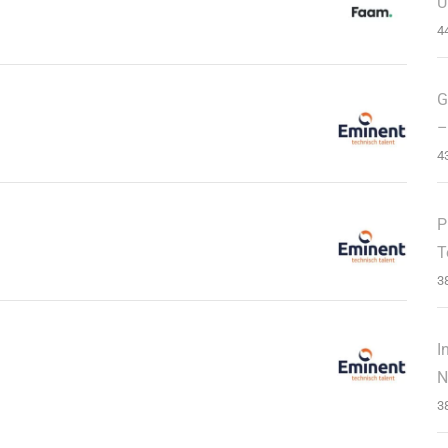
U
4
G
–
4
P
T
3
I
N
3