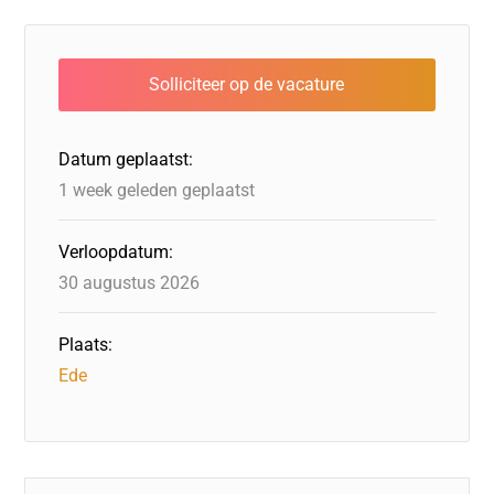
c
k
st
e
at
ai
e
e
o
a
s
l
b
dI
d
d
A
o
n
o
s
p
o
n
p
Datum geplaatst:
k
1 week geleden geplaatst
Verloopdatum:
30 augustus 2026
Plaats:
Ede