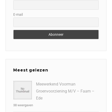
E-mail
Meest gelezen
Meewerkend Voorman
Groenvoorziening M/V – Faam –
Ede
38 weergaven