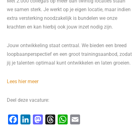
Met 2.000 collega's op meer dan twintig locaties staan
we samen sterk. Je werkt op je eigen locatie, maar indien
extra versterking noodzakelijk is bundelen we onze
krachten en kan hierbij ook jouw inzet nodig zijn.
Jouw ontwikkeling staat centraal. We bieden een breed
loopbaanperspectief en een groot trainingsaanbod, zodat
jij je talenten optimaal kunt ontwikkelen en laten groeien.
Lees hier meer
Deel deze vacature:
F
Li
M
T
W
E
a
n
a
hr
h
m