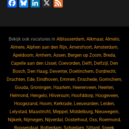
F
Bl
Li
X
F
a
u
n
e
c
e
k
e
e
s
e
d
b
ky
dI
Bekijk ook vacatures in
Alblasserdam
,
Alkmaar
,
Almelo
,
o
n
Almere
,
Alphen aan den Rijn
,
Amersfoort
,
Amsterdam
,
Apeldoorn
,
Arnhem
,
Assen
,
Bergen op Zoom
,
Breda
,
o
Capelle aan den IJssel
,
Coevorden
,
Delft
,
Delfzijl
,
Den
k
Bosch
,
Den Haag
,
Deventer
,
Doetinchem
,
Dordrecht
,
Drachten
,
Ede
,
Eindhoven
,
Emmen
,
Enschede
,
Gorinchem
,
Gouda
,
Groningen
,
Haarlem
,
Heerenveen
,
Heerlen
,
Helmond
,
Hengelo
,
Hilversum
,
Hoofddorp
,
Hoogeveen
,
Hoogezand
,
Hoorn
,
Kerkrade
,
Leeuwarden
,
Leiden
,
Lelystad
,
Maastricht
,
Meppel
,
Middelburg
,
Nieuwegein
,
Nijkerk
,
Nijmegen
,
Nijverdal
,
Oosterhout
,
Oss
,
Roermond
,
Roosendaal
,
Rotterdam
,
Schiedam
,
Sittard
,
Sneek
,