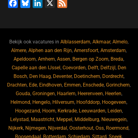
F
Bl
Li
X
F
a
u
n
e
c
e
k
e
e
s
e
d
b
ky
dI
Bekijk ook vacatures in
Alblasserdam
,
Alkmaar
,
Almelo
,
o
n
Almere
,
Alphen aan den Rijn
,
Amersfoort
,
Amsterdam
,
Apeldoorn
,
Arnhem
,
Assen
,
Bergen op Zoom
,
Breda
,
o
Capelle aan den IJssel
,
Coevorden
,
Delft
,
Delfzijl
,
Den
k
Bosch
,
Den Haag
,
Deventer
,
Doetinchem
,
Dordrecht
,
Drachten
,
Ede
,
Eindhoven
,
Emmen
,
Enschede
,
Gorinchem
,
Gouda
,
Groningen
,
Haarlem
,
Heerenveen
,
Heerlen
,
Helmond
,
Hengelo
,
Hilversum
,
Hoofddorp
,
Hoogeveen
,
Hoogezand
,
Hoorn
,
Kerkrade
,
Leeuwarden
,
Leiden
,
Lelystad
,
Maastricht
,
Meppel
,
Middelburg
,
Nieuwegein
,
Nijkerk
,
Nijmegen
,
Nijverdal
,
Oosterhout
,
Oss
,
Roermond
,
Roosendaal
,
Rotterdam
,
Schiedam
,
Sittard
,
Sneek
,