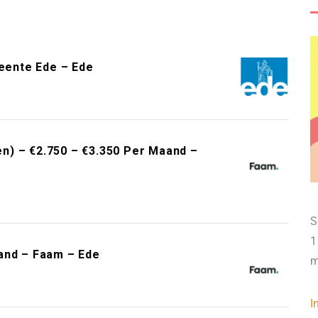
meente Ede – Ede
n) – €2.750 – €3.350 Per Maand –
S
1
and – Faam – Ede
m
I