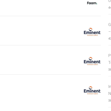
U
4
G
–
4
P
T
3
I
N
3