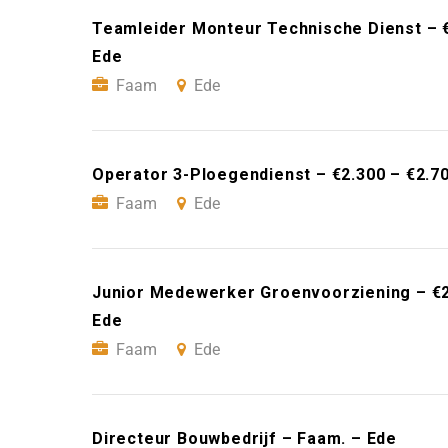
Teamleider Monteur Technische Dienst – 
Ede
Faam
Ede
Operator 3-Ploegendienst – €2.300 – €2.7
Faam
Ede
Junior Medewerker Groenvoorziening – €2
Ede
Faam
Ede
Directeur Bouwbedrijf – Faam. – Ede