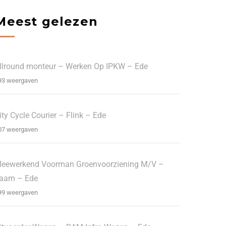
Meest gelezen
llround monteur – Werken Op IPKW – Ede
93 weergaven
ity Cycle Courier – Flink – Ede
07 weergaven
eewerkend Voorman Groenvoorziening M/V –
aam – Ede
99 weergaven