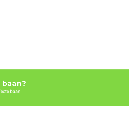
 baan?
fecte baan!