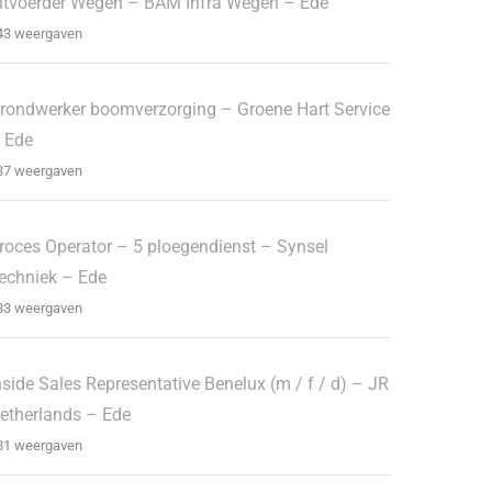
itvoerder Wegen – BAM Infra Wegen – Ede
43 weergaven
rondwerker boomverzorging – Groene Hart Service
 Ede
37 weergaven
roces Operator – 5 ploegendienst – Synsel
echniek – Ede
83 weergaven
nside Sales Representative Benelux (m / f / d) – JR
etherlands – Ede
81 weergaven