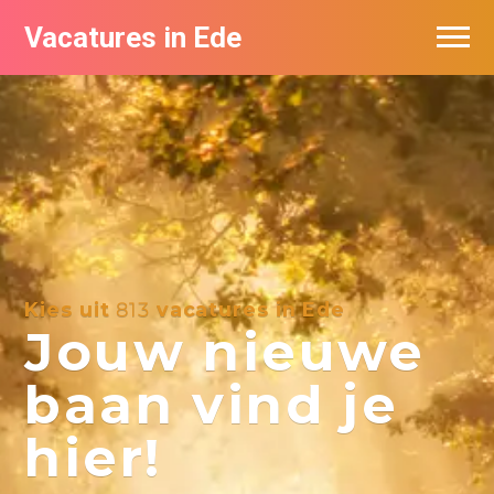
Vacatures in Ede
Vacatures bij bedrijven in Ede
Kies uit
813
vacatures in Ede
Jouw nieuwe
baan vind je
hier!