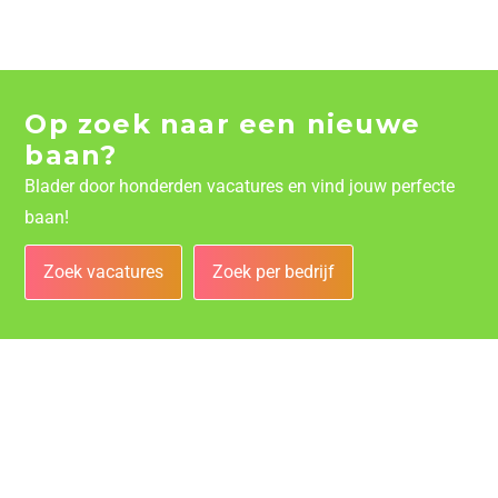
Op zoek naar een nieuwe
baan?
Blader door honderden vacatures en vind jouw perfecte
baan!
Zoek vacatures
Zoek per bedrijf