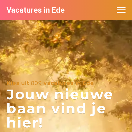
Vacatures in Ede
Vacatures bij bedrijven in Ede
Kies uit
809
vacatures in Ede
Jouw nieuwe
baan vind je
hier!