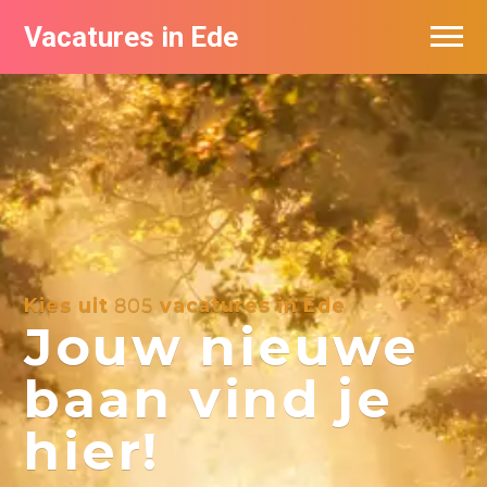
Vacatures in Ede
Vacatures bij bedrijven in Ede
Kies uit
805
vacatures in Ede
Jouw nieuwe
baan vind je
hier!