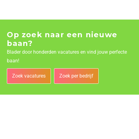
Op zoek naar een nieuwe
baan?
Blader door honderden vacatures en vind jouw perfecte
baan!
Zoek vacatures
Zoek per bedrijf