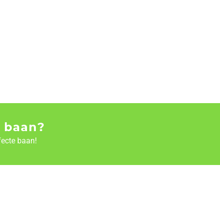
 baan?
fecte baan!