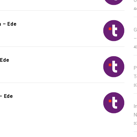
U
4
n – Ede
G
–
4
 Ede
P
T
3
– Ede
I
N
3