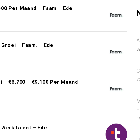
500 Per Maand – Faam – Ede
A
& Groei – Faam. – Ede
8
C
7
 – €6.700 – €9.100 Per Maand –
M
F
4
 WerkTalent – Ede