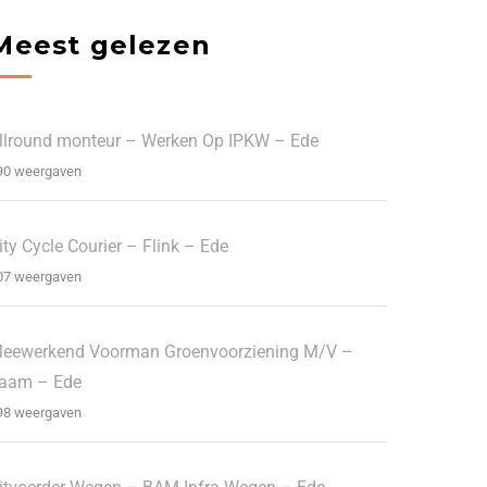
Meest gelezen
llround monteur – Werken Op IPKW – Ede
90 weergaven
ity Cycle Courier – Flink – Ede
07 weergaven
eewerkend Voorman Groenvoorziening M/V –
aam – Ede
98 weergaven