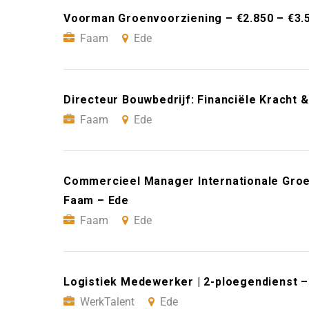
Voorman Groenvoorziening – €2.850 – €3.
Faam
Ede
Directeur Bouwbedrijf: Financiële Kracht 
Faam
Ede
Commercieel Manager Internationale Groei
Faam – Ede
Faam
Ede
Logistiek Medewerker | 2-ploegendienst –
WerkTalent
Ede