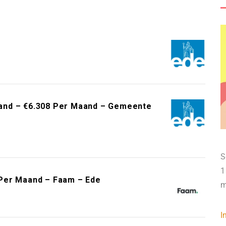
and – €6.308 Per Maand – Gemeente
S
1
Per Maand – Faam – Ede
m
I