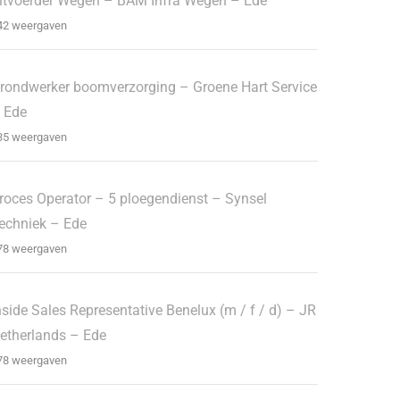
itvoerder Wegen – BAM Infra Wegen – Ede
42 weergaven
rondwerker boomverzorging – Groene Hart Service
 Ede
35 weergaven
roces Operator – 5 ploegendienst – Synsel
echniek – Ede
78 weergaven
nside Sales Representative Benelux (m / f / d) – JR
etherlands – Ede
78 weergaven