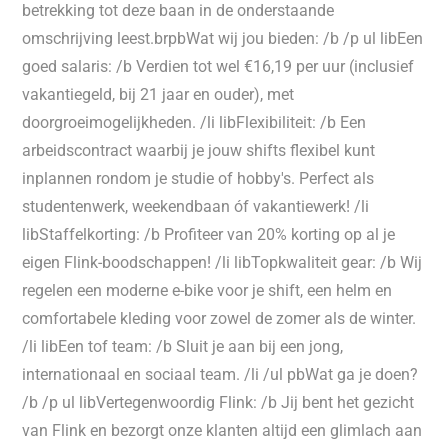
betrekking tot deze baan in de onderstaande
omschrijving leest.brpbWat wij jou bieden: /b /p ul libEen
goed salaris: /b Verdien tot wel €16,19 per uur (inclusief
vakantiegeld, bij 21 jaar en ouder), met
doorgroeimogelijkheden. /li libFlexibiliteit: /b Een
arbeidscontract waarbij je jouw shifts flexibel kunt
inplannen rondom je studie of hobby's. Perfect als
studentenwerk, weekendbaan óf vakantiewerk! /li
libStaffelkorting: /b Profiteer van 20% korting op al je
eigen Flink-boodschappen! /li libTopkwaliteit gear: /b Wij
regelen een moderne e-bike voor je shift, een helm en
comfortabele kleding voor zowel de zomer als de winter.
/li libEen tof team: /b Sluit je aan bij een jong,
internationaal en sociaal team. /li /ul pbWat ga je doen?
/b /p ul libVertegenwoordig Flink: /b Jij bent het gezicht
van Flink en bezorgt onze klanten altijd een glimlach aan