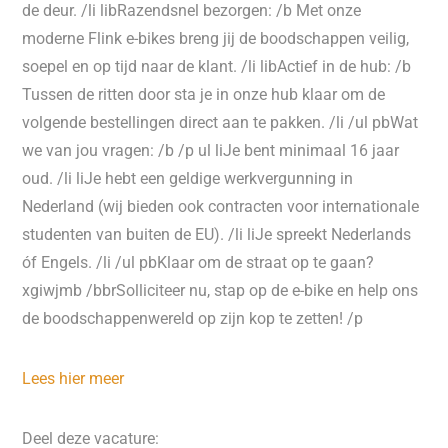
de deur. /li libRazendsnel bezorgen: /b Met onze
moderne Flink e-bikes breng jij de boodschappen veilig,
soepel en op tijd naar de klant. /li libActief in de hub: /b
Tussen de ritten door sta je in onze hub klaar om de
volgende bestellingen direct aan te pakken. /li /ul pbWat
we van jou vragen: /b /p ul liJe bent minimaal 16 jaar
oud. /li liJe hebt een geldige werkvergunning in
Nederland (wij bieden ook contracten voor internationale
studenten van buiten de EU). /li liJe spreekt Nederlands
óf Engels. /li /ul pbKlaar om de straat op te gaan?
xgiwjmb /bbrSolliciteer nu, stap op de e-bike en help ons
de boodschappenwereld op zijn kop te zetten! /p
Lees hier meer
Deel deze vacature: