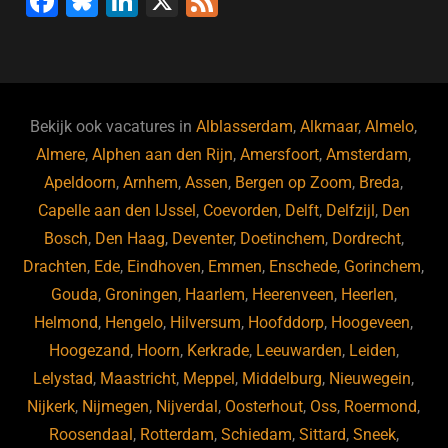
F
Bl
Li
X
F
a
u
n
e
c
e
k
e
e
s
e
d
b
ky
dI
Bekijk ook vacatures in
Alblasserdam
,
Alkmaar
,
Almelo
,
o
n
Almere
,
Alphen aan den Rijn
,
Amersfoort
,
Amsterdam
,
Apeldoorn
,
Arnhem
,
Assen
,
Bergen op Zoom
,
Breda
,
o
Capelle aan den IJssel
,
Coevorden
,
Delft
,
Delfzijl
,
Den
k
Bosch
,
Den Haag
,
Deventer
,
Doetinchem
,
Dordrecht
,
Drachten
,
Ede
,
Eindhoven
,
Emmen
,
Enschede
,
Gorinchem
,
Gouda
,
Groningen
,
Haarlem
,
Heerenveen
,
Heerlen
,
Helmond
,
Hengelo
,
Hilversum
,
Hoofddorp
,
Hoogeveen
,
Hoogezand
,
Hoorn
,
Kerkrade
,
Leeuwarden
,
Leiden
,
Lelystad
,
Maastricht
,
Meppel
,
Middelburg
,
Nieuwegein
,
Nijkerk
,
Nijmegen
,
Nijverdal
,
Oosterhout
,
Oss
,
Roermond
,
Roosendaal
,
Rotterdam
,
Schiedam
,
Sittard
,
Sneek
,