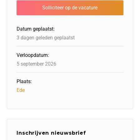
b
dI
d
d
A
o
n
o
s
p
o
n
p
Datum geplaatst:
k
3 dagen geleden geplaatst
Verloopdatum:
5 september 2026
Plaats:
Ede
Inschrijven nieuwsbrief