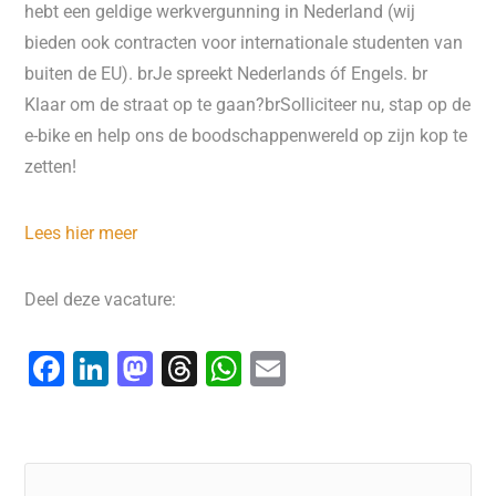
hebt een geldige werkvergunning in Nederland (wij
bieden ook contracten voor internationale studenten van
buiten de EU). brJe spreekt Nederlands óf Engels. br
Klaar om de straat op te gaan?brSolliciteer nu, stap op de
e-bike en help ons de boodschappenwereld op zijn kop te
zetten!
Lees hier meer
Deel deze vacature:
F
Li
M
T
W
E
a
n
a
hr
h
m
c
k
st
e
at
ai
e
e
o
a
s
l