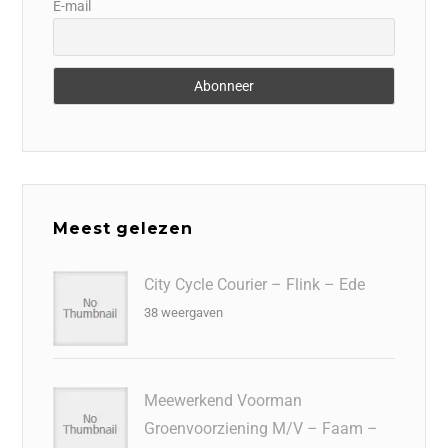
E-mail
Meest gelezen
City Cycle Courier – Flink – Ede
38 weergaven
Meewerkend Voorman
Groenvoorziening M/V – Faam –