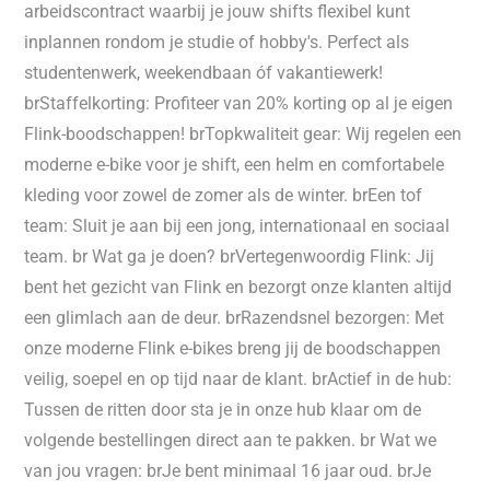
arbeidscontract waarbij je jouw shifts flexibel kunt
inplannen rondom je studie of hobby's. Perfect als
studentenwerk, weekendbaan óf vakantiewerk!
brStaffelkorting: Profiteer van 20% korting op al je eigen
Flink-boodschappen! brTopkwaliteit gear: Wij regelen een
moderne e-bike voor je shift, een helm en comfortabele
kleding voor zowel de zomer als de winter. brEen tof
team: Sluit je aan bij een jong, internationaal en sociaal
team. br Wat ga je doen? brVertegenwoordig Flink: Jij
bent het gezicht van Flink en bezorgt onze klanten altijd
een glimlach aan de deur. brRazendsnel bezorgen: Met
onze moderne Flink e-bikes breng jij de boodschappen
veilig, soepel en op tijd naar de klant. brActief in de hub:
Tussen de ritten door sta je in onze hub klaar om de
volgende bestellingen direct aan te pakken. br Wat we
van jou vragen: brJe bent minimaal 16 jaar oud. brJe