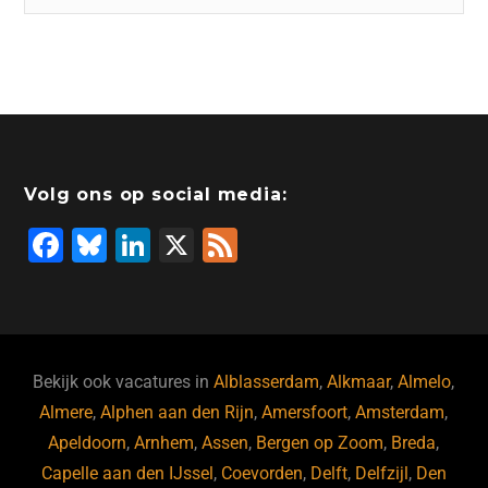
Volg ons op social media:
F
Bl
Li
X
F
a
u
n
e
c
e
k
e
e
s
e
d
b
ky
dI
Bekijk ook vacatures in
Alblasserdam
,
Alkmaar
,
Almelo
,
o
n
Almere
,
Alphen aan den Rijn
,
Amersfoort
,
Amsterdam
,
Apeldoorn
,
Arnhem
,
Assen
,
Bergen op Zoom
,
Breda
,
o
Capelle aan den IJssel
,
Coevorden
,
Delft
,
Delfzijl
,
Den