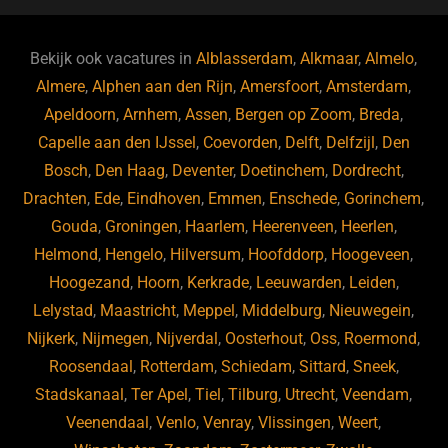
e
s
e
d
b
ky
dI
Bekijk ook vacatures in
Alblasserdam
,
Alkmaar
,
Almelo
,
o
n
Almere
,
Alphen aan den Rijn
,
Amersfoort
,
Amsterdam
,
Apeldoorn
,
Arnhem
,
Assen
,
Bergen op Zoom
,
Breda
,
o
Capelle aan den IJssel
,
Coevorden
,
Delft
,
Delfzijl
,
Den
k
Bosch
,
Den Haag
,
Deventer
,
Doetinchem
,
Dordrecht
,
Drachten
,
Ede
,
Eindhoven
,
Emmen
,
Enschede
,
Gorinchem
,
Gouda
,
Groningen
,
Haarlem
,
Heerenveen
,
Heerlen
,
Helmond
,
Hengelo
,
Hilversum
,
Hoofddorp
,
Hoogeveen
,
Hoogezand
,
Hoorn
,
Kerkrade
,
Leeuwarden
,
Leiden
,
Lelystad
,
Maastricht
,
Meppel
,
Middelburg
,
Nieuwegein
,
Nijkerk
,
Nijmegen
,
Nijverdal
,
Oosterhout
,
Oss
,
Roermond
,
Roosendaal
,
Rotterdam
,
Schiedam
,
Sittard
,
Sneek
,
Stadskanaal
,
Ter Apel
,
Tiel
,
Tilburg
,
Utrecht
,
Veendam
,
Veenendaal
,
Venlo
,
Venray
,
Vlissingen
,
Weert
,