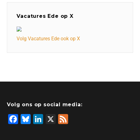
Vacatures Ede op X
Volg Vacatures Ede ook op X
Volg ons op social media:
F
Bl
Li
X
F
a
u
n
e
c
e
k
e