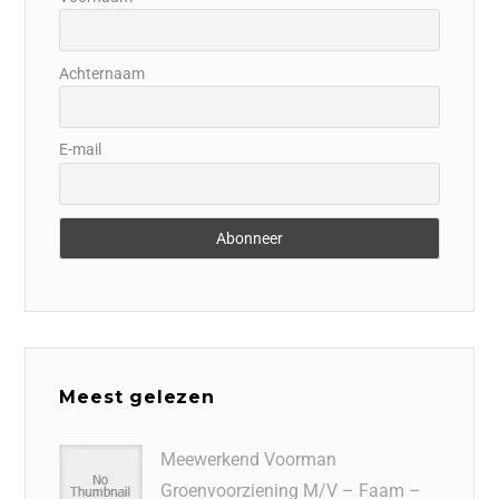
Achternaam
E-mail
Meest gelezen
Meewerkend Voorman
Groenvoorziening M/V – Faam –