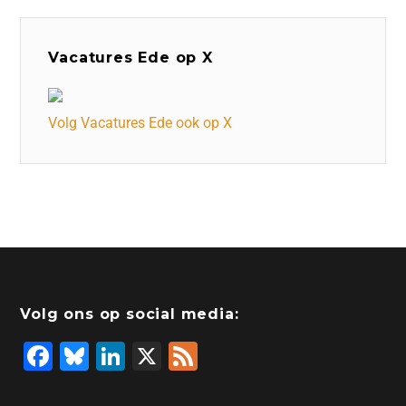
Vacatures Ede op X
Volg Vacatures Ede ook op X
Volg ons op social media:
F
Bl
Li
X
F
a
u
n
e