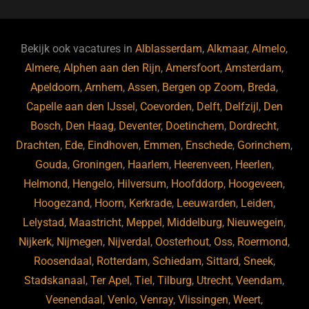
c
e
k
e
e
s
e
d
b
ky
dI
Bekijk ook vacatures in
Alblasserdam
,
Alkmaar
,
Almelo
,
o
n
Almere
,
Alphen aan den Rijn
,
Amersfoort
,
Amsterdam
,
Apeldoorn
,
Arnhem
,
Assen
,
Bergen op Zoom
,
Breda
,
o
Capelle aan den IJssel
,
Coevorden
,
Delft
,
Delfzijl
,
Den
k
Bosch
,
Den Haag
,
Deventer
,
Doetinchem
,
Dordrecht
,
Drachten
,
Ede
,
Eindhoven
,
Emmen
,
Enschede
,
Gorinchem
,
Gouda
,
Groningen
,
Haarlem
,
Heerenveen
,
Heerlen
,
Helmond
,
Hengelo
,
Hilversum
,
Hoofddorp
,
Hoogeveen
,
Hoogezand
,
Hoorn
,
Kerkrade
,
Leeuwarden
,
Leiden
,
Lelystad
,
Maastricht
,
Meppel
,
Middelburg
,
Nieuwegein
,
Nijkerk
,
Nijmegen
,
Nijverdal
,
Oosterhout
,
Oss
,
Roermond
,
Roosendaal
,
Rotterdam
,
Schiedam
,
Sittard
,
Sneek
,
Stadskanaal
,
Ter Apel
,
Tiel
,
Tilburg
,
Utrecht
,
Veendam
,
Veenendaal
,
Venlo
,
Venray
,
Vlissingen
,
Weert
,