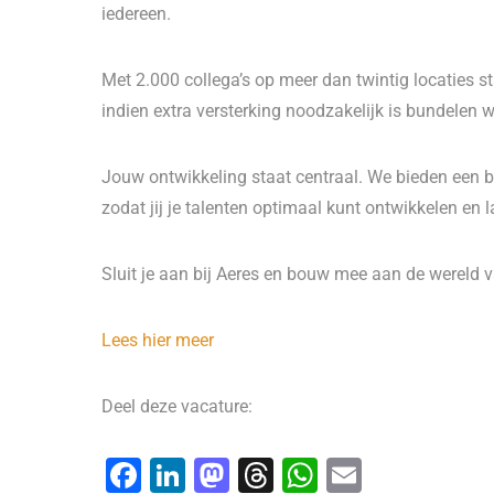
iedereen.
Met 2.000 collega’s op meer dan twintig locaties s
indien extra versterking noodzakelijk is bundelen w
Jouw ontwikkeling staat centraal. We bieden een 
zodat jij je talenten optimaal kunt ontwikkelen en 
Sluit je aan bij Aeres en bouw mee aan de wereld 
Lees hier meer
Deel deze vacature:
F
Li
M
T
W
E