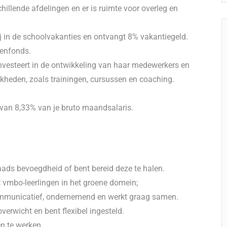
hillende afdelingen en er is ruimte voor overleg en
ij in de schoolvakanties en ontvangt 8% vakantiegeld.
oenfonds.
nvesteert in de ontwikkeling van haar medewerkers en
jkheden, zoals trainingen, cursussen en coaching.
g van 8,33% van je bruto maandsalaris.
aads bevoegdheid of bent bereid deze te halen.
et vmbo-leerlingen in het groene domein;
communicatief, ondernemend en werkt graag samen.
overwicht en bent flexibel ingesteld.
n te werken.