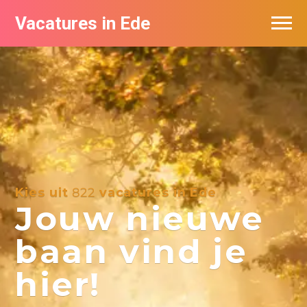
Vacatures in Ede
Vacatures bij bedrijven in Ede
Kies uit
822
vacatures in Ede
Jouw nieuwe
baan vind je
hier!