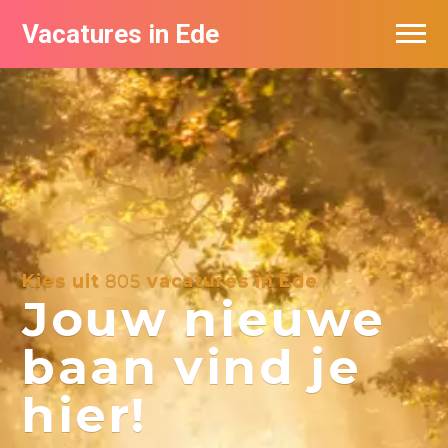
Vacatures in Ede
Vacatures bij bedrijven in Ede
Kies uit
805
vacatures in Ede
Jouw nieuwe
baan vind je
hier!