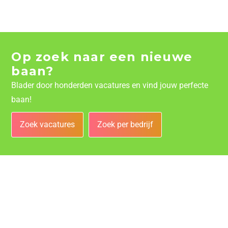
Op zoek naar een nieuwe
baan?
Blader door honderden vacatures en vind jouw perfecte
baan!
Zoek vacatures
Zoek per bedrijf