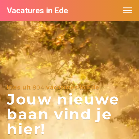
Vacatures in Ede
Vacatures bij bedrijven in Ede
Kies uit
804
vacatures in Ede
Jouw nieuwe
baan vind je
hier!