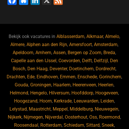
F
Bl
Li
X
F
a
u
n
e
c
e
k
e
e
s
e
d
b
ky
dI
Bekijk ook vacatures in
Alblasserdam
,
Alkmaar
,
Almelo
,
o
n
Almere
,
Alphen aan den Rijn
,
Amersfoort
,
Amsterdam
,
Apeldoorn
,
Arnhem
,
Assen
,
Bergen op Zoom
,
Breda
,
o
Capelle aan den IJssel
,
Coevorden
,
Delft
,
Delfzijl
,
Den
k
Bosch
,
Den Haag
,
Deventer
,
Doetinchem
,
Dordrecht
,
Drachten
,
Ede
,
Eindhoven
,
Emmen
,
Enschede
,
Gorinchem
,
Gouda
,
Groningen
,
Haarlem
,
Heerenveen
,
Heerlen
,
Helmond
,
Hengelo
,
Hilversum
,
Hoofddorp
,
Hoogeveen
,
Hoogezand
,
Hoorn
,
Kerkrade
,
Leeuwarden
,
Leiden
,
Lelystad
,
Maastricht
,
Meppel
,
Middelburg
,
Nieuwegein
,
Nijkerk
,
Nijmegen
,
Nijverdal
,
Oosterhout
,
Oss
,
Roermond
,
Roosendaal
,
Rotterdam
,
Schiedam
,
Sittard
,
Sneek
,