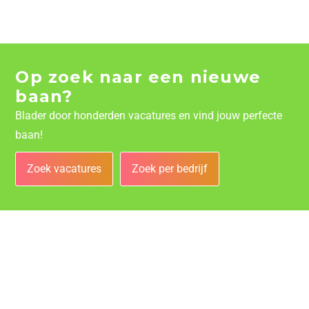
Op zoek naar een nieuwe
baan?
Blader door honderden vacatures en vind jouw perfecte
baan!
Zoek vacatures
Zoek per bedrijf