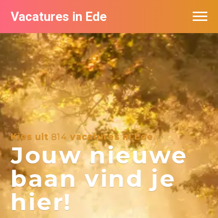
Vacatures in Ede
Vacatures bij bedrijven in Ede
Kies uit
814
vacatures in Ede
Jouw nieuwe
baan vind je
hier!