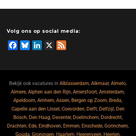
Volg ons op social media:
F
Bl
Li
X
F
a
u
n
e
c
e
k
e
e
s
e
d
b
ky
dI
Bekijk ook vacatures in
Alblasserdam
,
Alkmaar
,
Almelo
,
o
n
Almere
,
Alphen aan den Rijn
,
Amersfoort
,
Amsterdam
,
Apeldoorn
,
Arnhem
,
Assen
,
Bergen op Zoom
,
Breda
,
o
Capelle aan den IJssel
,
Coevorden
,
Delft
,
Delfzijl
,
Den
k
Bosch
,
Den Haag
,
Deventer
,
Doetinchem
,
Dordrecht
,
Drachten
,
Ede
,
Eindhoven
,
Emmen
,
Enschede
,
Gorinchem
,
Gouda
,
Groningen
,
Haarlem
,
Heerenveen
,
Heerlen
,