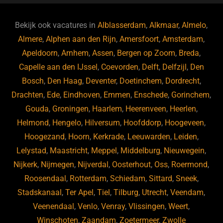
e
s
e
d
b
ky
dI
Bekijk ook vacatures in
Alblasserdam
,
Alkmaar
,
Almelo
,
o
n
Almere
,
Alphen aan den Rijn
,
Amersfoort
,
Amsterdam
,
Apeldoorn
,
Arnhem
,
Assen
,
Bergen op Zoom
,
Breda
,
o
Capelle aan den IJssel
,
Coevorden
,
Delft
,
Delfzijl
,
Den
k
Bosch
,
Den Haag
,
Deventer
,
Doetinchem
,
Dordrecht
,
Drachten
,
Ede
,
Eindhoven
,
Emmen
,
Enschede
,
Gorinchem
,
Gouda
,
Groningen
,
Haarlem
,
Heerenveen
,
Heerlen
,
Helmond
,
Hengelo
,
Hilversum
,
Hoofddorp
,
Hoogeveen
,
Hoogezand
,
Hoorn
,
Kerkrade
,
Leeuwarden
,
Leiden
,
Lelystad
,
Maastricht
,
Meppel
,
Middelburg
,
Nieuwegein
,
Nijkerk
,
Nijmegen
,
Nijverdal
,
Oosterhout
,
Oss
,
Roermond
,
Roosendaal
,
Rotterdam
,
Schiedam
,
Sittard
,
Sneek
,
Stadskanaal
,
Ter Apel
,
Tiel
,
Tilburg
,
Utrecht
,
Veendam
,
Veenendaal
,
Venlo
,
Venray
,
Vlissingen
,
Weert
,
Winschoten
,
Zaandam
,
Zoetermeer
,
Zwolle