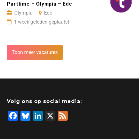
Parttime – Olympia – Ede
Olympia
Ede
1 week geleden geplaatst
Toon meer vacatures
Volg ons op social media:
F
Bl
Li
X
F
a
u
n
e
c
e
k
e