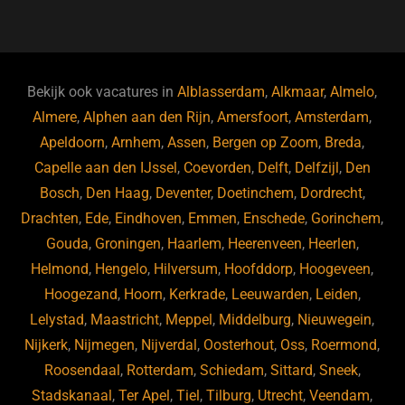
a
u
n
e
c
e
k
e
e
s
e
d
b
ky
dI
Bekijk ook vacatures in
Alblasserdam
,
Alkmaar
,
Almelo
,
o
n
Almere
,
Alphen aan den Rijn
,
Amersfoort
,
Amsterdam
,
Apeldoorn
,
Arnhem
,
Assen
,
Bergen op Zoom
,
Breda
,
o
Capelle aan den IJssel
,
Coevorden
,
Delft
,
Delfzijl
,
Den
k
Bosch
,
Den Haag
,
Deventer
,
Doetinchem
,
Dordrecht
,
Drachten
,
Ede
,
Eindhoven
,
Emmen
,
Enschede
,
Gorinchem
,
Gouda
,
Groningen
,
Haarlem
,
Heerenveen
,
Heerlen
,
Helmond
,
Hengelo
,
Hilversum
,
Hoofddorp
,
Hoogeveen
,
Hoogezand
,
Hoorn
,
Kerkrade
,
Leeuwarden
,
Leiden
,
Lelystad
,
Maastricht
,
Meppel
,
Middelburg
,
Nieuwegein
,
Nijkerk
,
Nijmegen
,
Nijverdal
,
Oosterhout
,
Oss
,
Roermond
,
Roosendaal
,
Rotterdam
,
Schiedam
,
Sittard
,
Sneek
,
Stadskanaal
,
Ter Apel
,
Tiel
,
Tilburg
,
Utrecht
,
Veendam
,