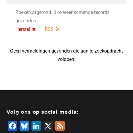
Zoeken afgerond. 0 overeenkomende records
gevonden.
Herstel
RSS
Geen vermeldingen gevonden die aan je zoekopdracht
voldoen.
Volg ons op social media:
F
Bl
Li
X
F