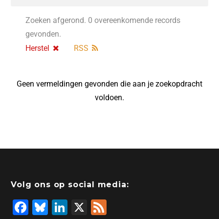
Zoeken afgerond. 0 overeenkomende records
gevonden.
Herstel
RSS
Geen vermeldingen gevonden die aan je zoekopdracht
voldoen.
Volg ons op social media:
F
Bl
Li
X
F