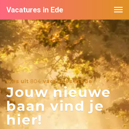
Vacatures in Ede
Vacatures bij bedrijven in Ede
Kies uit
804
vacatures in Ede
Jouw nieuwe
baan vind je
hier!