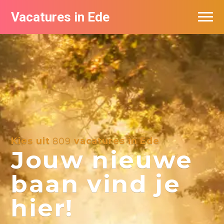
Vacatures in Ede
Vacatures bij bedrijven in Ede
Kies uit
809
vacatures in Ede
Jouw nieuwe
baan vind je
hier!