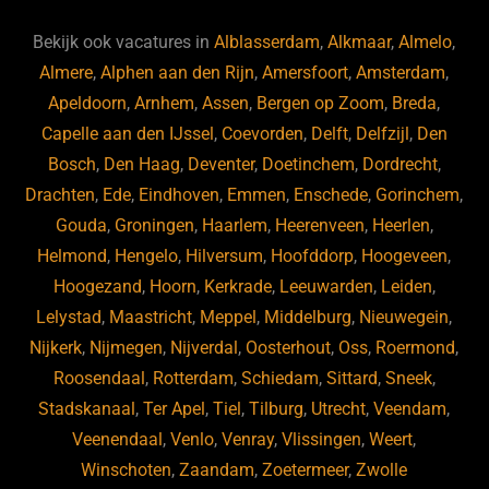
e
s
e
d
b
ky
dI
Bekijk ook vacatures in
Alblasserdam
,
Alkmaar
,
Almelo
,
o
n
Almere
,
Alphen aan den Rijn
,
Amersfoort
,
Amsterdam
,
Apeldoorn
,
Arnhem
,
Assen
,
Bergen op Zoom
,
Breda
,
o
Capelle aan den IJssel
,
Coevorden
,
Delft
,
Delfzijl
,
Den
k
Bosch
,
Den Haag
,
Deventer
,
Doetinchem
,
Dordrecht
,
Drachten
,
Ede
,
Eindhoven
,
Emmen
,
Enschede
,
Gorinchem
,
Gouda
,
Groningen
,
Haarlem
,
Heerenveen
,
Heerlen
,
Helmond
,
Hengelo
,
Hilversum
,
Hoofddorp
,
Hoogeveen
,
Hoogezand
,
Hoorn
,
Kerkrade
,
Leeuwarden
,
Leiden
,
Lelystad
,
Maastricht
,
Meppel
,
Middelburg
,
Nieuwegein
,
Nijkerk
,
Nijmegen
,
Nijverdal
,
Oosterhout
,
Oss
,
Roermond
,
Roosendaal
,
Rotterdam
,
Schiedam
,
Sittard
,
Sneek
,
Stadskanaal
,
Ter Apel
,
Tiel
,
Tilburg
,
Utrecht
,
Veendam
,
Veenendaal
,
Venlo
,
Venray
,
Vlissingen
,
Weert
,
Winschoten
,
Zaandam
,
Zoetermeer
,
Zwolle