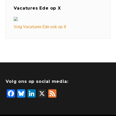
Vacatures Ede op X
Volg Vacatures Ede ook op X
Volg ons op social media:
F
Bl
Li
X
F
a
u
n
e
c
e
k
e