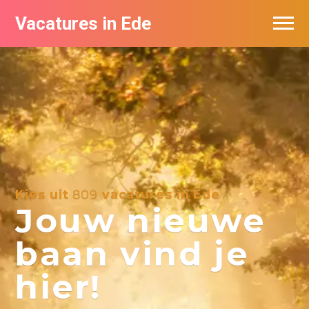
Vacatures in Ede
Vacatures bij bedrijven in Ede
Kies uit
809
vacatures in Ede
Jouw nieuwe
baan vind je
hier!