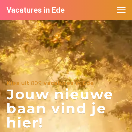
Vacatures in Ede
Vacatures bij bedrijven in Ede
Kies uit
809
vacatures in Ede
Jouw nieuwe
baan vind je
hier!