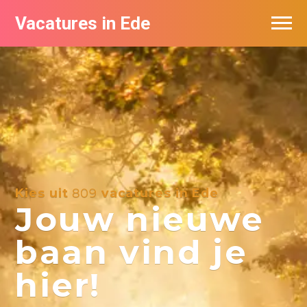
Vacatures in Ede
Vacatures bij bedrijven in Ede
Kies uit
809
vacatures in Ede
Jouw nieuwe
baan vind je
hier!