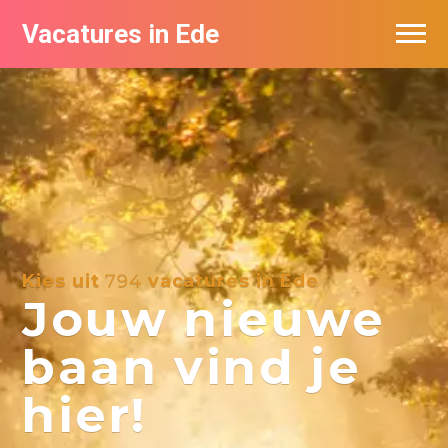
Vacatures in Ede
Vacatures bij bedrijven in Ede
Kies uit
794
vacatures in Ede
Jouw nieuwe
baan vind je
hier!