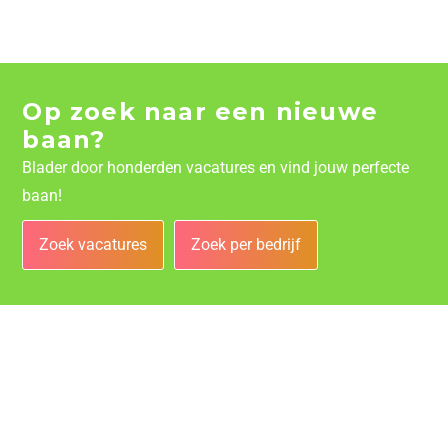
Op zoek naar een nieuwe
baan?
Blader door honderden vacatures en vind jouw perfecte
baan!
Zoek vacatures
Zoek per bedrijf