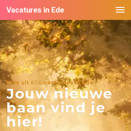
Vacatures in Ede
Vacatures bij bedrijven in Ede
Kies uit
804
vacatures in Ede
Jouw nieuwe
baan vind je
hier!