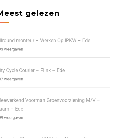
Meest gelezen
llround monteur – Werken Op IPKW – Ede
93 weergaven
ity Cycle Courier – Flink – Ede
07 weergaven
eewerkend Voorman Groenvoorziening M/V –
aam – Ede
99 weergaven