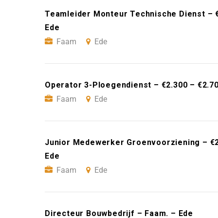
Teamleider Monteur Technische Dienst – 
Ede
Faam
Ede
Operator 3-Ploegendienst – €2.300 – €2.7
Faam
Ede
Junior Medewerker Groenvoorziening – €2
Ede
Faam
Ede
Directeur Bouwbedrijf – Faam. – Ede