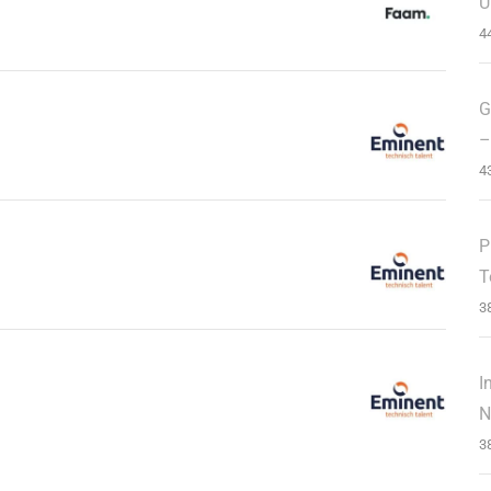
U
4
G
–
4
P
T
3
I
N
3