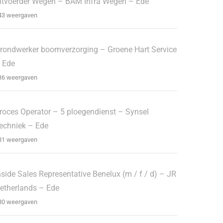
itvoerder Wegen – BAM Infra Wegen – Ede
43 weergaven
rondwerker boomverzorging – Groene Hart Service
 Ede
36 weergaven
roces Operator – 5 ploegendienst – Synsel
echniek – Ede
81 weergaven
nside Sales Representative Benelux (m / f / d) – JR
etherlands – Ede
80 weergaven