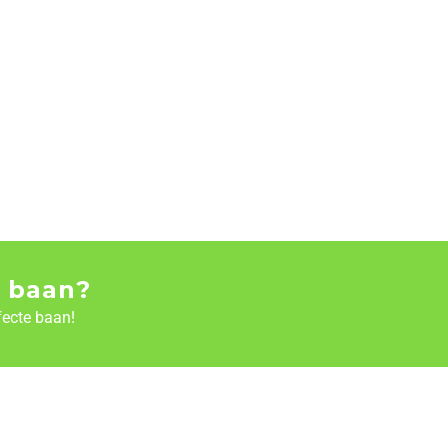
 baan?
fecte baan!