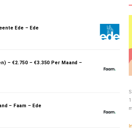
meente Ede – Ede
n) – €2.750 – €3.350 Per Maand –
S
1
and – Faam – Ede
m
I