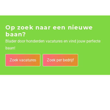
Op zoek naar een nieuwe
baan?
Blader door honderden vacatures en vind jouw perfecte
baan!
Zoek vacatures
Zoek per bedrijf