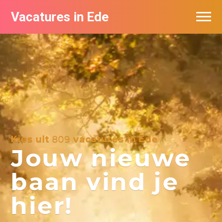
Vacatures in Ede
Vacatures bij bedrijven in Ede
Kies uit
809
vacatures in Ede
Jouw nieuwe
baan vind je
hier!