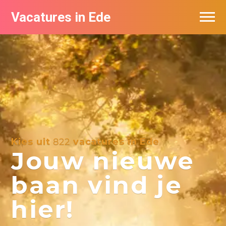
Vacatures in Ede
Vacatures bij bedrijven in Ede
Kies uit
822
vacatures in Ede
Jouw nieuwe
baan vind je
hier!