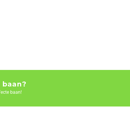
 baan?
fecte baan!