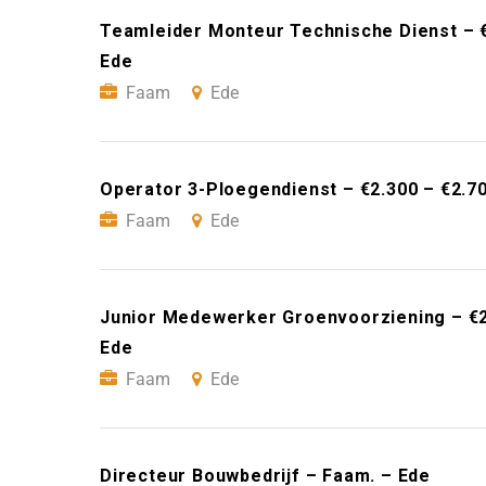
Teamleider Monteur Technische Dienst – 
Ede
Faam
Ede
Operator 3-Ploegendienst – €2.300 – €2.7
Faam
Ede
Junior Medewerker Groenvoorziening – €2
Ede
Faam
Ede
Directeur Bouwbedrijf – Faam. – Ede