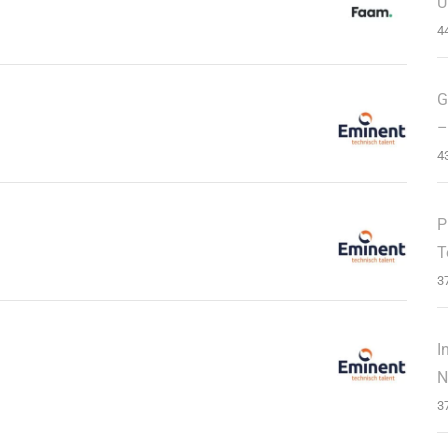
U
4
G
–
4
P
T
3
I
N
3