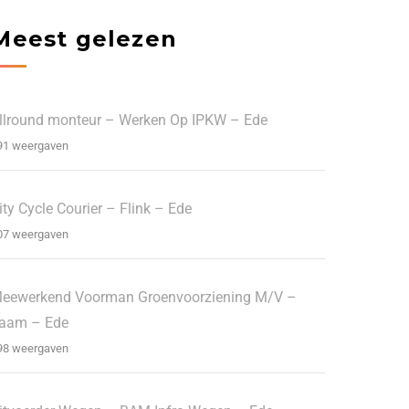
Meest gelezen
llround monteur – Werken Op IPKW – Ede
91 weergaven
ity Cycle Courier – Flink – Ede
07 weergaven
eewerkend Voorman Groenvoorziening M/V –
aam – Ede
98 weergaven