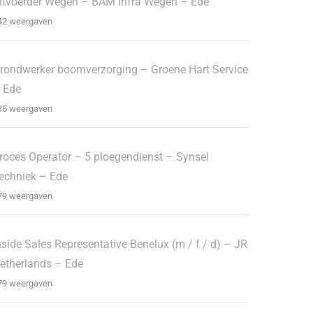
itvoerder Wegen – BAM Infra Wegen – Ede
42 weergaven
rondwerker boomverzorging – Groene Hart Service
 Ede
35 weergaven
roces Operator – 5 ploegendienst – Synsel
echniek – Ede
79 weergaven
nside Sales Representative Benelux (m / f / d) – JR
etherlands – Ede
79 weergaven