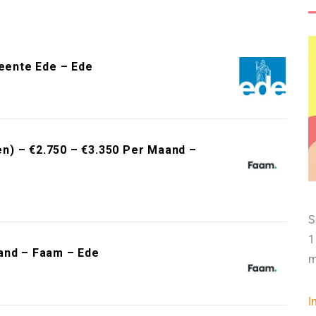
meente Ede – Ede
n) – €2.750 – €3.350 Per Maand –
S
1
and – Faam – Ede
m
I