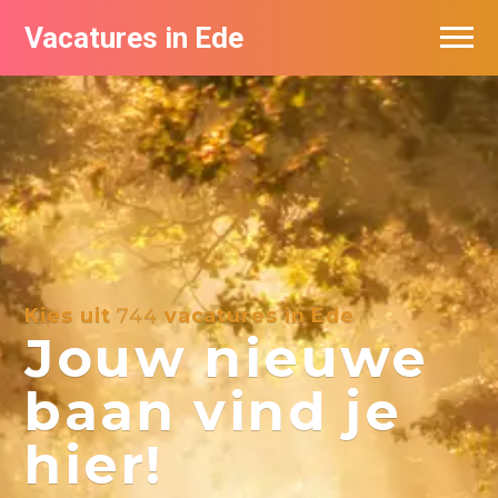
Vacatures in Ede
Vacatures bij bedrijven in Ede
Kies uit
744
vacatures in Ede
Jouw nieuwe
baan vind je
hier!