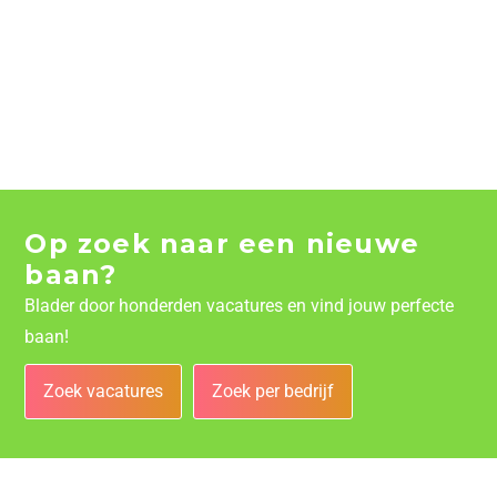
Op zoek naar een nieuwe
baan?
Blader door honderden vacatures en vind jouw perfecte
baan!
Zoek vacatures
Zoek per bedrijf