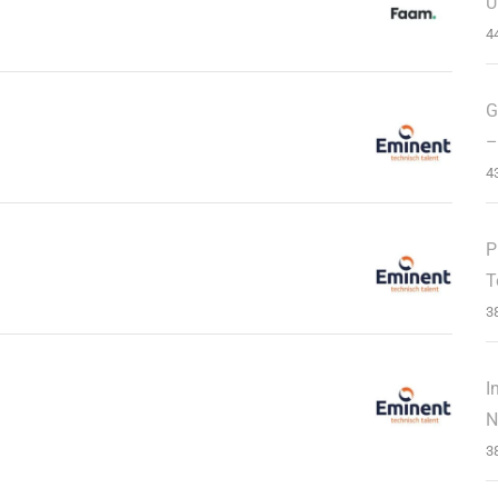
U
4
G
–
4
P
T
3
I
N
3