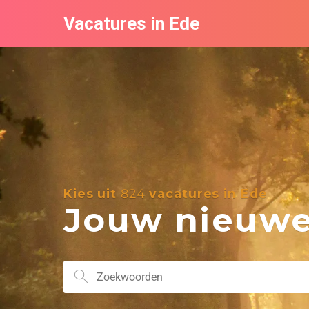
Vacatures in Ede
Kies uit
824
vacatures in Ede
Jouw nieuwe 