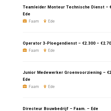
Teamleider Monteur Technische Dienst – 
Ede
Faam
Ede
Operator 3-Ploegendienst – €2.300 – €2.7
Faam
Ede
Junior Medewerker Groenvoorziening – €2
Ede
Faam
Ede
Directeur Bouwbedrijf – Faam. – Ede