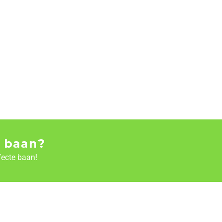
 baan?
fecte baan!