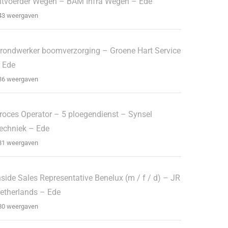
itvoerder Wegen – BAM Infra Wegen – Ede
43 weergaven
rondwerker boomverzorging – Groene Hart Service
 Ede
36 weergaven
roces Operator – 5 ploegendienst – Synsel
echniek – Ede
81 weergaven
nside Sales Representative Benelux (m / f / d) – JR
etherlands – Ede
80 weergaven