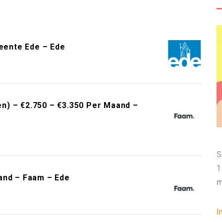
meente Ede – Ede
n) – €2.750 – €3.350 Per Maand –
S
1
and – Faam – Ede
m
I