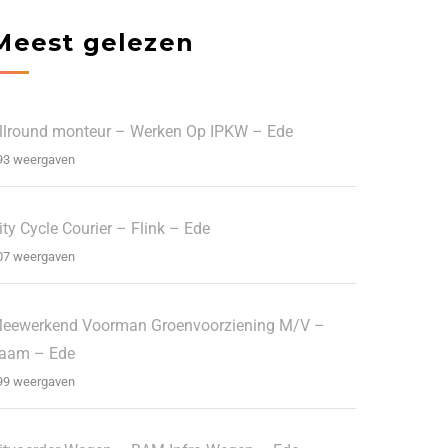
Meest gelezen
llround monteur – Werken Op IPKW – Ede
93 weergaven
ity Cycle Courier – Flink – Ede
07 weergaven
eewerkend Voorman Groenvoorziening M/V –
aam – Ede
99 weergaven