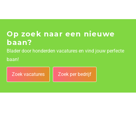
Op zoek naar een nieuwe
baan?
Blader door honderden vacatures en vind jouw perfecte
baan!
Zoek vacatures
Zoek per bedrijf