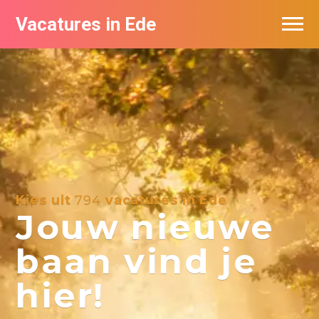
Vacatures in Ede
Vacatures bij bedrijven in Ede
Kies uit
794
vacatures in Ede
Jouw nieuwe
baan vind je
hier!