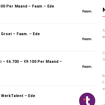
500 Per Maand – Faam – Ede
A
& Groei – Faam. – Ede
8
C
7
 – €6.700 – €9.100 Per Maand –
M
F
4
 WerkTalent – Ede