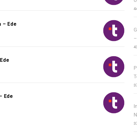
U
4
n – Ede
G
–
4
 Ede
P
T
3
– Ede
I
N
3