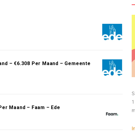
and – €6.308 Per Maand – Gemeente
S
1
Per Maand – Faam – Ede
m
I