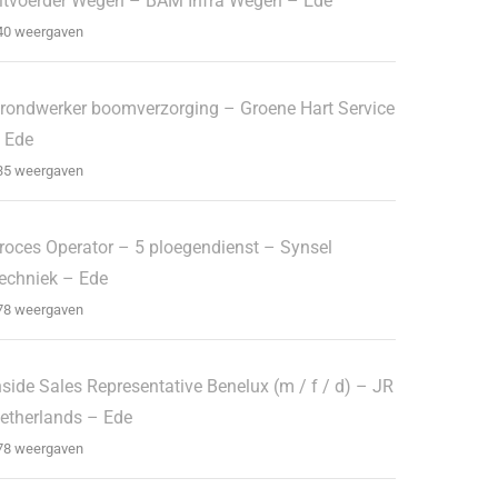
itvoerder Wegen – BAM Infra Wegen – Ede
40 weergaven
rondwerker boomverzorging – Groene Hart Service
 Ede
35 weergaven
roces Operator – 5 ploegendienst – Synsel
echniek – Ede
78 weergaven
nside Sales Representative Benelux (m / f / d) – JR
etherlands – Ede
78 weergaven