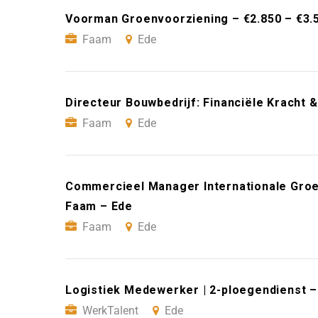
Voorman Groenvoorziening – €2.850 – €3.
Faam
Ede
Directeur Bouwbedrijf: Financiële Kracht 
Faam
Ede
Commercieel Manager Internationale Groei
Faam – Ede
Faam
Ede
Logistiek Medewerker | 2-ploegendienst –
WerkTalent
Ede