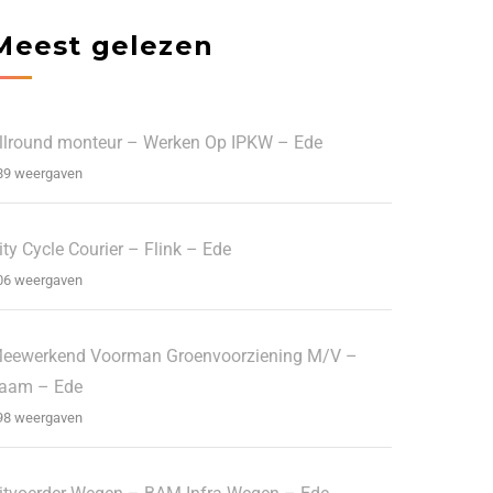
Meest gelezen
llround monteur – Werken Op IPKW – Ede
89 weergaven
ity Cycle Courier – Flink – Ede
06 weergaven
eewerkend Voorman Groenvoorziening M/V –
aam – Ede
98 weergaven