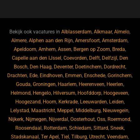
a
u
n
e
c
e
k
e
e
s
e
d
b
ky
dI
Bekijk ook vacatures in
Alblasserdam
,
Alkmaar
,
Almelo
,
o
n
Almere
,
Alphen aan den Rijn
,
Amersfoort
,
Amsterdam
,
Apeldoorn
,
Arnhem
,
Assen
,
Bergen op Zoom
,
Breda
,
o
Capelle aan den IJssel
,
Coevorden
,
Delft
,
Delfzijl
,
Den
k
Bosch
,
Den Haag
,
Deventer
,
Doetinchem
,
Dordrecht
,
Drachten
,
Ede
,
Eindhoven
,
Emmen
,
Enschede
,
Gorinchem
,
Gouda
,
Groningen
,
Haarlem
,
Heerenveen
,
Heerlen
,
Helmond
,
Hengelo
,
Hilversum
,
Hoofddorp
,
Hoogeveen
,
Hoogezand
,
Hoorn
,
Kerkrade
,
Leeuwarden
,
Leiden
,
Lelystad
,
Maastricht
,
Meppel
,
Middelburg
,
Nieuwegein
,
Nijkerk
,
Nijmegen
,
Nijverdal
,
Oosterhout
,
Oss
,
Roermond
,
Roosendaal
,
Rotterdam
,
Schiedam
,
Sittard
,
Sneek
,
Stadskanaal
,
Ter Apel
,
Tiel
,
Tilburg
,
Utrecht
,
Veendam
,