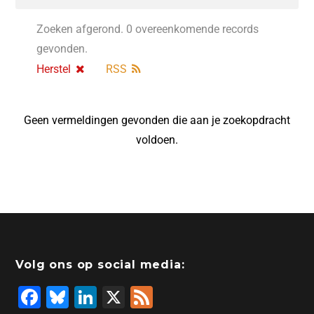
Zoeken afgerond. 0 overeenkomende records
gevonden.
Herstel
RSS
Geen vermeldingen gevonden die aan je zoekopdracht
voldoen.
Volg ons op social media:
F
Bl
Li
X
F