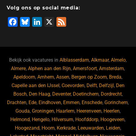
Volg ons op social media:
F
Bl
Li
X
F
a
u
n
e
c
e
k
e
e
s
e
d
b
ky
dI
Bekijk ook vacatures in
Alblasserdam
,
Alkmaar
,
Almelo
,
o
n
Almere
,
Alphen aan den Rijn
,
Amersfoort
,
Amsterdam
,
Apeldoorn
,
Arnhem
,
Assen
,
Bergen op Zoom
,
Breda
,
o
Capelle aan den IJssel
,
Coevorden
,
Delft
,
Delfzijl
,
Den
k
Bosch
,
Den Haag
,
Deventer
,
Doetinchem
,
Dordrecht
,
Drachten
,
Ede
,
Eindhoven
,
Emmen
,
Enschede
,
Gorinchem
,
Gouda
,
Groningen
,
Haarlem
,
Heerenveen
,
Heerlen
,
Helmond
,
Hengelo
,
Hilversum
,
Hoofddorp
,
Hoogeveen
,
Hoogezand
,
Hoorn
,
Kerkrade
,
Leeuwarden
,
Leiden
,